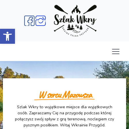
Open toolbar
Angażujemy bardziej
W sercu Mazowsza
Szlak Wkry to także odpowiedzialność. Angażujemy
Szlak Wkry to wyjątkowe miejsce dla wyjątkowych
osób. Zapraszamy Cię na przygodę podczas której
Cię w wyjątkowe Akcje CSR podczas których
połączysz swój spływ z grą terenową, noclegiem czy
sprzątamy brzegi i koryto rzeki, okoliczne lasy czy
plaże. Dołącz do nas i zostań Przyjacielem Szlaku.
pysznym posiłkiem. Witaj Wkrainie Przygód.